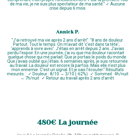
de ma vie, je ne suis plus spectateur de ma santé." ✓ Aucune
crise depuis 6 mois
Annick P.
"J'ai retrouvé ma vie après 2 ans d'arrêt". "8 ans de douleur.
Partout. Tout le temps. On m'avait dit 'c'est dans ta tête',
'apprends à vivre avec'. J'étais en arrêt depuis 2 ans. J'avais
perdu l'espoir. En une journée, j'ai vu que ma douleur racontait
quelque chose qui me parlait. Que je portais le poids du monde.
Que j'avais oublié qui j'étais. 6 semaines après, je suis retournée
au travail. La douleur est encore là parfois. Mais elle n'est plus
mon ennemie. C'est un signal. Et je sais l'écouter." Résultats
mesurés : ✓ Douleur : 8/10 → 3/10 (-62%) ✓ Sommeil : 4h/nuit
→ 7h/nuit ✓ Retour au travail après 2 ans d'arrêt.
480€ La journée
Jour 1 La journée Déclic. 9h-18h en petit groupe, 8