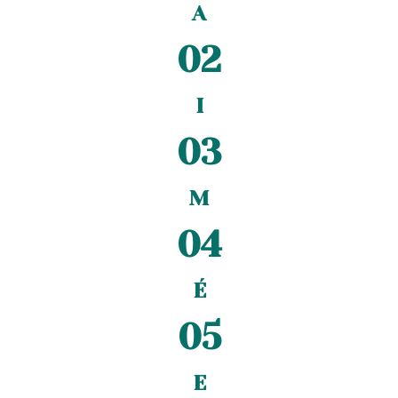
A
02
I
03
M
04
É
05
E